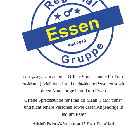
g
s
e
i
c
n
h
S
t
u
e
c
n
Offene Sprechstunde für Frau-
14. August @ 12:30
-
13:30
-
h
zu-Mann (FzM) trans* und nicht-binäre Personen sowie
deren Angehörige in und um Essen
N
e
Offene Sprechstunde für Frau-zu-Mann (FzM) trans*
a
und nicht-binäre Personen sowie deren Angehörige in
u
und um Essen
v
n
Aidshilfe Essen e.V.
Varnhorststr. 17, Essen, Deutschland
i