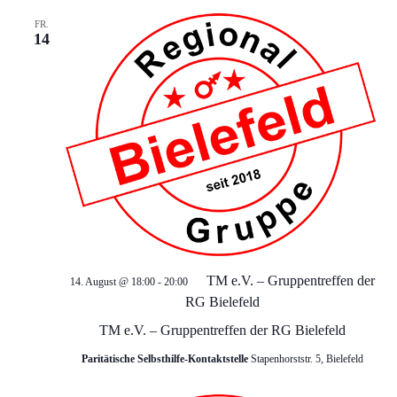
d
g
FR.
14
a
A
t
n
i
s
o
i
n
c
h
TM e.V. – Gruppentreffen der
14. August @ 18:00
-
20:00
RG Bielefeld
t
TM e.V. – Gruppentreffen der RG Bielefeld
e
Paritätische Selbsthilfe-Kontaktstelle
Stapenhorststr. 5, Bielefeld