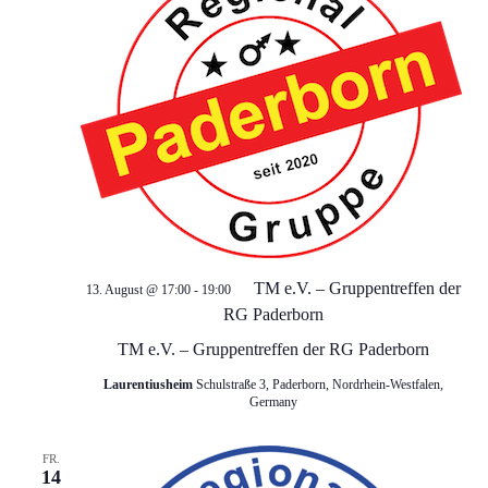
a
n
n
s
t
s
a
t
l
a
t
l
u
TM e.V. – Gruppentreffen der
13. August @ 17:00
-
19:00
RG Paderborn
t
n
TM e.V. – Gruppentreffen der RG Paderborn
g
u
Laurentiusheim
Schulstraße 3, Paderborn, Nordrhein-Westfalen,
Germany
A
n
n
FR.
14