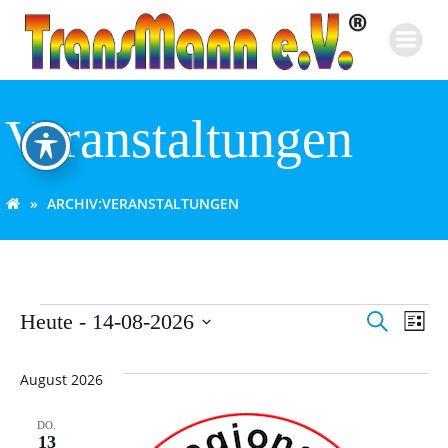
Zum
Inhalt
springen
Veranstaltungen
ARCHIV:
VERANSTALTUNGEN
V
V
Veranstaltungen
Heute
 - 
14-08-2026
Suche
Liste
Datum
e
e
wählen.
August 2026
r
r
DO.
a
13