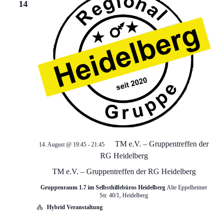
i
14
o
n
TM e.V. – Gruppentreffen der
14. August @ 19:45
-
21:45
RG Heidelberg
TM e.V. – Gruppentreffen der RG Heidelberg
Gruppenraum 1.7 im Selbsthilfebüros Heidelberg
Alte Eppelheimer
Str. 40/1, Heidelberg
Hybrid Veranstaltung