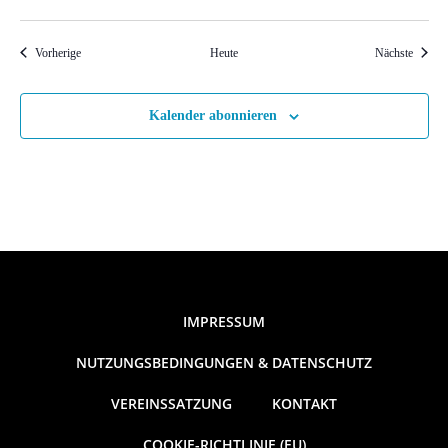
Veranstaltungen
Veranst
Vorherige
Heute
Nächste
Kalender abonnieren
IMPRESSUM
NUTZUNGSBEDINGUNGEN & DATENSCHUTZ
VEREINSSATZUNG
KONTAKT
COOKIE-RICHTLINIE (EU)