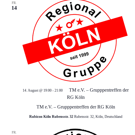
n
FR.
14
,
N
a
v
i
g
TM e.V. – Grupppentreffen der
14. August @ 19:00
-
21:00
RG Köln
a
TM e.V. – Grupppentreffen der RG Köln
Rubicon Köln Rubensstr. 32
Rubensstr. 32, Köln, Deutschland
t
FR.