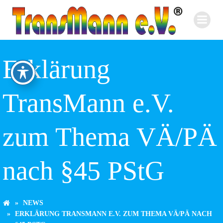
Zum
Inhalt
springen
Erklärung
TransMann e.V.
zum Thema VÄ/PÄ
nach §45 PStG
NEWS
ERKLÄRUNG TRANSMANN E.V. ZUM THEMA VÄ/PÄ NACH