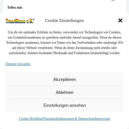
Teilen mit:
Cookie Einstellungen
Um dir ein optimales Erlebnis zu bieten, verwenden wir Technologien wie Cookies,
um Geräteinformationen zu speichern und/oder darauf zuzugreifen. Wenn du diesen
Categories:
News
Politik und Recht
Technologien zustimmst, können wir Daten wie das Surfverhalten oder eindeutige IDs
auf dieser Website verarbeiten. Wenn du deine Zustimmung nicht erteilst oder
Tags:
No Tag
zurückziehst, können bestimmte Merkmale und Funktionen beeinträchtigt werden.
Post
Post
Dienste verwalten
Previous post
Next post
navigation
navigation
Akzeptieren
No responses yet
Ablehnen
Schreibe einen Kommentar
Einstellungen ansehen
Deine E-Mail-Adresse wird nicht veröffentlicht.
Erforderliche Felder
Cookie-Richtlinie
Nutzungsbedingungen & Datenschutz
Impressum
sind mit
*
markiert