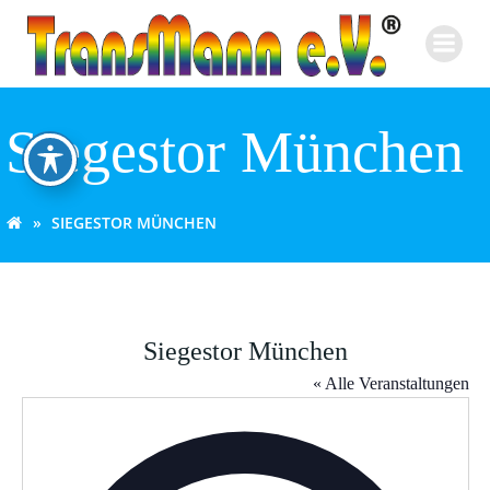
Zum
Inhalt
springen
Siegestor München
SIEGESTOR MÜNCHEN
Siegestor München
« Alle Veranstaltungen
Adresse