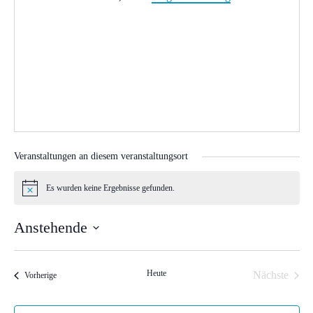
Veranstaltungen an diesem veranstaltungsort
Es wurden keine Ergebnisse gefunden.
Hinweis
Anstehende
Datum
wählen.
Heute
Nächste
Veranstaltungen
Vorherige
Veranstal