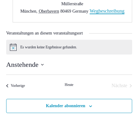
Müllerstraße
Wegbeschreibung
München
,
Oberbayern
80469
Germany
Veranstaltungen an diesem veranstaltungsort
Es wurden keine Ergebnisse gefunden.
Hinweis
Anstehende
Datum
wählen.
Heute
Nächste
Veranstaltungen
Vorherige
Veranstal
Kalender abonnieren