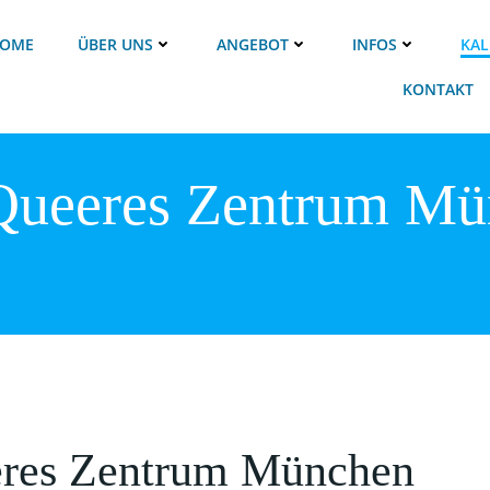
OME
ÜBER UNS
ANGEBOT
INFOS
KAL
KONTAKT
Queeres Zentrum M
eres Zentrum München