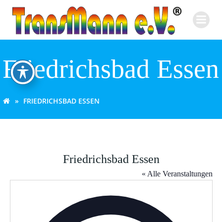
Zum
Inhalt
springen
Friedrichsbad Essen
FRIEDRICHSBAD ESSEN
Friedrichsbad Essen
« Alle Veranstaltungen
Adresse