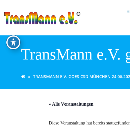
Zum
Inhalt
H
springen
TransMann e.V.
TRANSMANN E.V. GOES CSD MÜNCHEN 24.06.20
« Alle Veranstaltungen
Diese Veranstaltung hat bereits stattgefunden