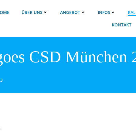
OME
ÜBER UNS
ANGEBOT
INFOS
KAL
KONTAKT
 goes CSD München 
23
.