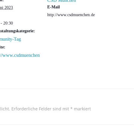
CSD München
E-Mail
uni 2023
http://www.csdmuenchen.de
 - 20:30
staltungskategorie:
unity-Tag
te:
s://www.csdmuenchen
licht.
Erforderliche Felder sind mit
*
markiert