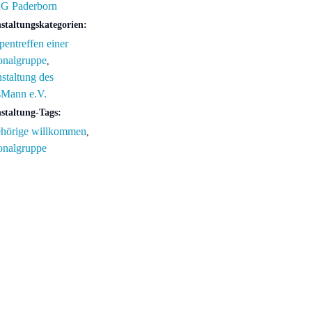
RG Paderborn
staltungskategorien:
entreffen einer
onalgruppe
,
staltung des
sMann e.V.
staltung-Tags:
hörige willkommen
,
onalgruppe