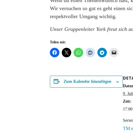
Wenn du einen Themenwunsch hast, ka
Wir versuchen so gut es geht einen si
respektvoller Umgang wichtig.
Unser Gruppenleiter York freut sich a
Teilen mit:
DET
Zum Kalender hinzufügen
Datu
9. Jul
Zeit:
17:00
Serie
TM e