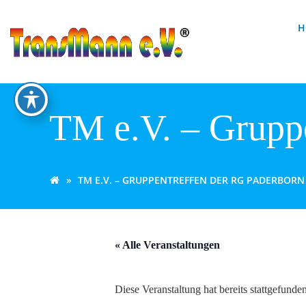
Zum
Inhalt
H
springen
TM e.V. – Grupp
TM E.V. – GRUPPENTREFFEN DER RG PADERBORN
« Alle Veranstaltungen
Diese Veranstaltung hat bereits stattgefunden