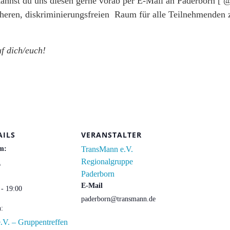
nnst du uns diesen gerne vorab per E-Mail an Paderborn [ @
cheren, diskriminierungsfreien Raum für alle Teilnehmenden zu
uf dich/euch!
AILS
VERANSTALTER
m:
TransMann e.V.
Regionalgruppe
i
Paderborn
E-Mail
 - 19:00
paderborn@transmann.de
n:
.V. – Gruppentreffen