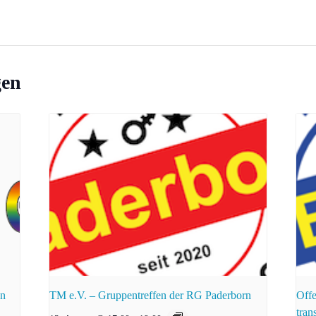
gen
nn
TM e.V. – Gruppentreffen der RG Paderborn
Offe
tran