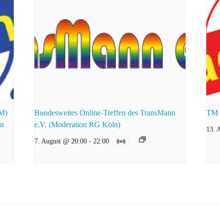
zM)
Bundesweites Online-Treffen des TransMann
TM e
en
e.V. (Moderation RG Köln)
13. 
7. August @ 20:00
-
22:00