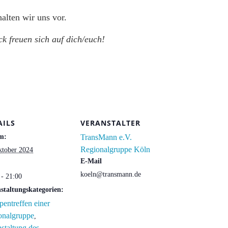
alten wir uns vor.
k freuen sich auf dich/euch!
AILS
VERANSTALTER
m:
TransMann e.V.
Regionalgruppe Köln
ktober 2024
E-Mail
koeln@transmann.de
 - 21:00
staltungskategorien:
entreffen einer
onalgruppe
,
staltung des