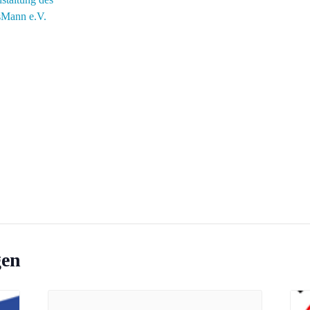
sMann e.V.
gen