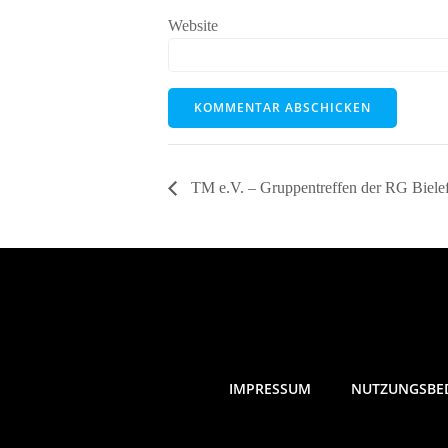
Website
TM e.V. – Gruppentreffen der RG Bielef
IMPRESSUM
NUTZUNGSBE