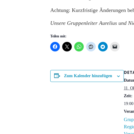
Achtung: Kurzfristige Änderungen beh
Unsere Gruppenleiter Aurelius und Nic
Teilen mit:
DET
Zum Kalender hinzufügen
Datu
11. O
Zeit:
19:00
Veran
Grupp
Regi
Veran