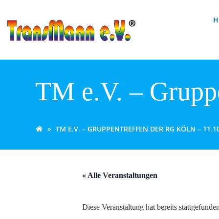
Zum
Inhalt
H
springen
TM e.V. – Grupp
TM E.V. – GRUPPENTREFFEN DER RG KÖLN – 11.1
« Alle Veranstaltungen
Diese Veranstaltung hat bereits stattgefunden