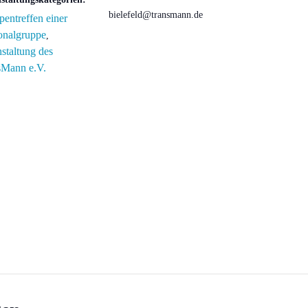
bielefeld@transmann.de
entreffen einer
onalgruppe
,
staltung des
sMann e.V.