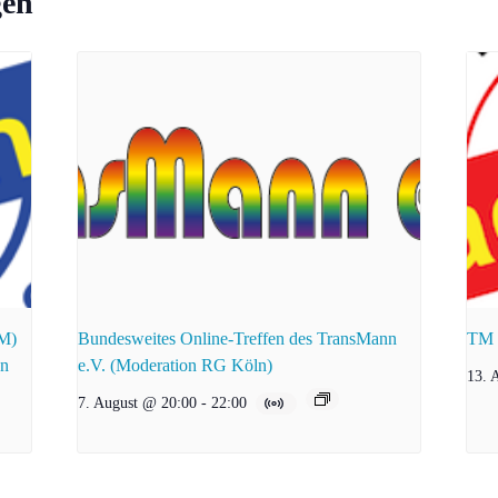
gen
zM)
Bundesweites Online-Treffen des TransMann
TM e
en
e.V. (Moderation RG Köln)
13. 
7. August @ 20:00
-
22:00