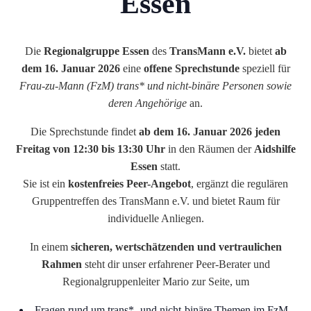
Essen
Die
Regionalgruppe Essen
des
TransMann e.V.
bietet
ab
dem 16. Januar 2026
eine
offene Sprechstunde
speziell für
Frau-zu-Mann (FzM) trans* und nicht-binäre Personen sowie
deren Angehörige
an.
Die Sprechstunde findet
ab dem 16. Januar 2026 jeden
Freitag von 12:30 bis 13:30 Uhr
in den Räumen der
Aidshilfe
Essen
statt.
Sie ist ein
kostenfreies Peer-Angebot
, ergänzt die regulären
Gruppentreffen des TransMann e.V. und bietet Raum für
individuelle Anliegen.
In einem
sicheren, wertschätzenden und vertraulichen
Rahmen
steht dir unser erfahrener Peer-Berater und
Regionalgruppenleiter Mario zur Seite, um
Fragen rund um trans*- und nicht-binäre Themen im FzM-