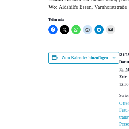
Wo:
Aidshilfe Essen, Varnhorststraße
Teilen mit:
DET
Zum Kalender hinzufügen
Datu
15. M
Zeit:
12:30
Serie
Offen
Frau
trans
Pers