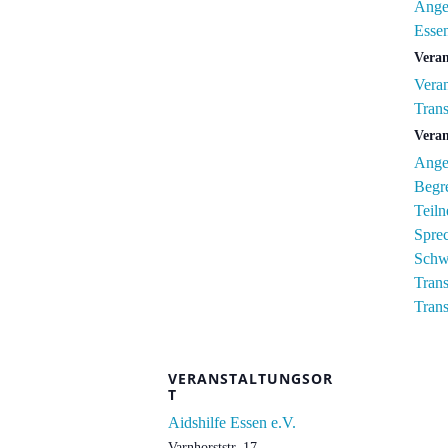
Ange
Esse
Veran
Veran
Tran
Veran
Ange
Begr
Teil
Spre
Schw
Tran
Tran
VERANSTALTUNGSOR
T
Aidshilfe Essen e.V.
Varnhorststr. 17