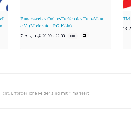
zM)
Bundesweites Online-Treffen des TransMann
TM e
en
e.V. (Moderation RG Köln)
13. 
7. August @ 20:00
-
22:00
licht.
Erforderliche Felder sind mit
*
markiert