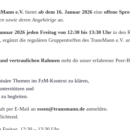
sMann e.V.
bietet
ab dem 16. Januar 2026
eine
offene Spr
en sowie deren Angehörige
an.
anuar 2026 jeden Freitag von 12:30 bis 13:30 Uhr
in den 
, ergänzt die regulären Gruppentreffen des TransMann e.V. un
 und vertraulichen Rahmen
steht dir unser erfahrener Peer-
-binäre Themen im FzM-Kontext zu klären,
unterstützen und
zu begleiten.
rab per E-Mail an
essen@transmann.de
anmelden.
lichtend.
 Freitag, 12:30 – 13:30 Uhr