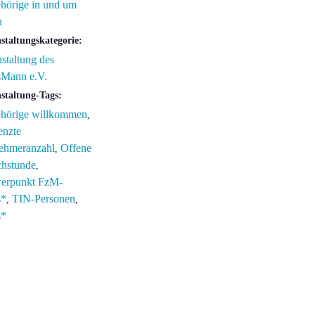
hörige in und um
n
staltungskategorie:
staltung des
sMann e.V.
staltung-Tags:
hörige willkommen
,
enzte
nehmeranzahl
Offene
,
chstunde
,
erpunkt FzM-
s*
TIN-Personen
,
,
s*