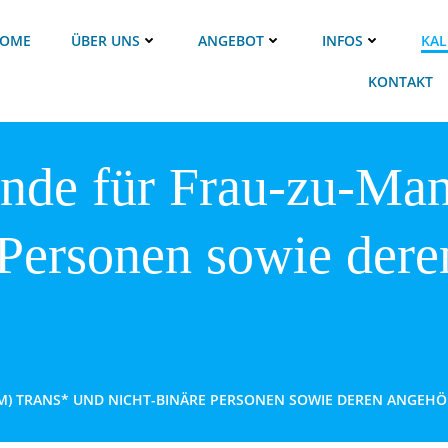
OME
ÜBER UNS
ANGEBOT
INFOS
KAL
KONTAKT
unde für Frau-zu-Ma
 Personen sowie dere
M) TRANS* UND NICHT-BINÄRE PERSONEN SOWIE DEREN ANGEHÖ