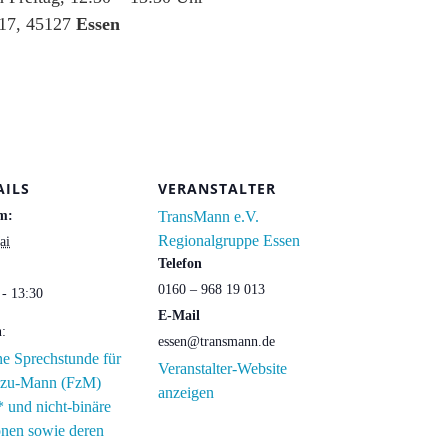
 17, 45127
Essen
AILS
VERANSTALTER
m:
TransMann e.V.
Regionalgruppe Essen
ai
Telefon
0160 – 968 19 013
 - 13:30
E-Mail
n:
essen@transmann.de
e Sprechstunde für
Veranstalter-Website
-zu-Mann (FzM)
anzeigen
* und nicht-binäre
onen sowie deren