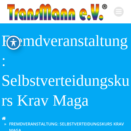
Zum
Inhalt
springen
Fremdveranstaltung
:
Selbstverteidungsku
rs Krav Maga
FREMDVERANSTALTUNG: SELBSTVERTEIDUNGSKURS KRAV
MAGA