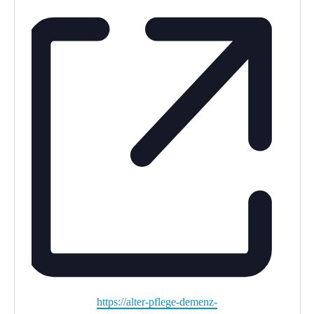
Webseite
https://alter-pflege-demenz-