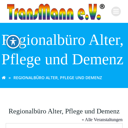
Zum
Inhalt
springen
Regionalbüro Alter,
Pflege und Demenz
REGIONALBÜRO ALTER, PFLEGE UND DEMENZ
Regionalbüro Alter, Pflege und Demenz
« Alle Veranstaltungen