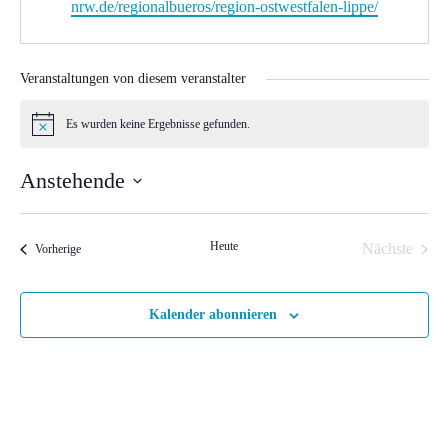
nrw.de/regionalbueros/region-ostwestfalen-lippe/
Veranstaltungen von diesem veranstalter
Es wurden keine Ergebnisse gefunden.
Hinweis
Anstehende
Datum
wählen.
Heute
Nächste
Veranstaltungen
Vorherige
Veranstal
Kalender abonnieren