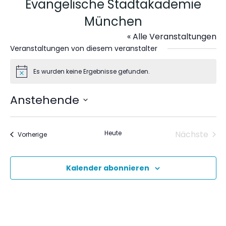
Evangelische Stadtakademie
München
« Alle Veranstaltungen
Veranstaltungen von diesem veranstalter
Es wurden keine Ergebnisse gefunden.
Hinweis
Anstehende
Datum
wählen.
Heute
Nächste
Veranstaltungen
Vorherige
Veranst
Kalender abonnieren