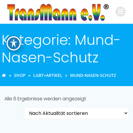
Zum
Inhalt
springen
Kategorie: Mund-
Nasen-Schutz
SHOP
LGBT+ARTIKEL
MUND-NASEN-SCHUTZ
Nach
Alle 6 Ergebnisse werden angezeigt
Aktualität
sortiert