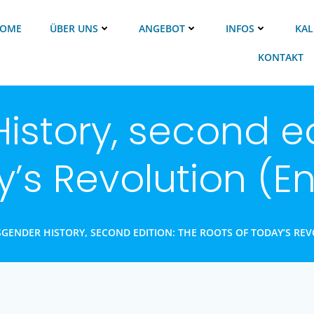
OME
ÜBER UNS
ANGEBOT
INFOS
KAL
KONTAKT
istory, second ed
’s Revolution (En
GENDER HISTORY, SECOND EDITION: THE ROOTS OF TODAY’S REV