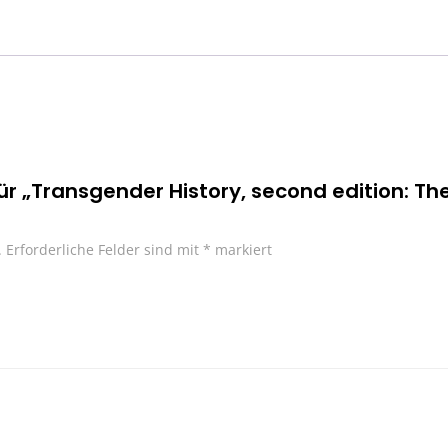
ür „Transgender History, second edition: Th
.
Erforderliche Felder sind mit
*
markiert