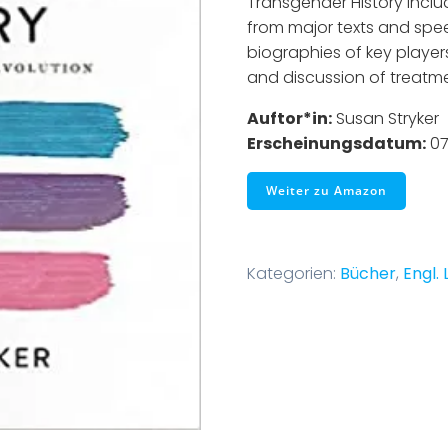
Transgender History inclu
from major texts and spee
biographies of key player
and discussion of treatme
Auftor*in:
Susan Stryker
Erscheinungsdatum:
07
Weiter zu Amazon
Kategorien:
Bücher
,
Engl. 