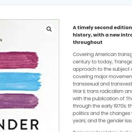
A timely second edition
history, with a new in
throughout
Covering American transg
century to today, Transge
approach to the subject o
covering major movements
transsexual and transvest
War II; trans radicalism 
with the publication of 
through the early 1970s; t
politics and the changes 
years; and the gender iss