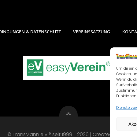
DINGUNGEN & DATENSCHUTZ
VEREINSSATZUNG
KONTA
Um dir ein 
Cookies, u
Wenn du di
Surfverhalt
Zustimmung
Funktionen 
Dienste ve
Akz
© TransMann e.V.® seit 1999 - 2026 | Created with ❤️