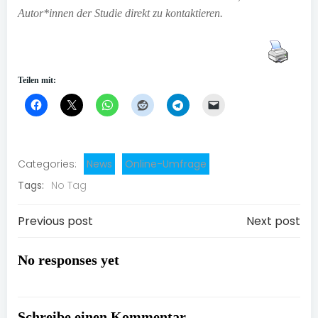
Autor*innen der Studie direkt zu kontaktieren.
Teilen mit:
Categories:
News
Online-Umfrage
Tags:
No Tag
Post
Post
Previous post
Next post
navigation
navigation
No responses yet
Schreibe einen Kommentar