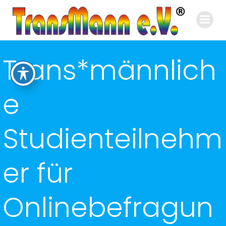
Zum
Inhalt
springen
Trans*männlich
e
Studienteilnehm
er für
Onlinebefragun