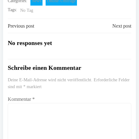
Categories:
News
Online-Umfrage
Tags:
No Tag
Post
Post
Previous post
Next post
navigation
navigation
No responses yet
Schreibe einen Kommentar
Deine E-Mail-Adresse wird nicht veröffentlicht.
Erforderliche Felder
sind mit
*
markiert
Kommentar
*