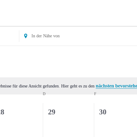
Standort
eingeben.
Suche
nach
Veranstaltungen.
nächsten bevorsteh
bnisse für diese Ansicht gefunden. Hier geht es zu den
Hinweis
ITTWOCH
D
DONNERSTAG
F
FREITAG
0
0
0
28
29
30
eranstaltungen,
Veranstaltungen,
Veranstaltu