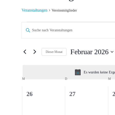
Veranstaltungen
Vereinsmitglieder
Veranstaltungen
V
Bitte
Schlüsselwort
e
eingeben.
r
Suche
Februar 2026
Dieser Monat
nach
Datum
a
Veranstaltungen
wählen.
Schlüsselwort.
n
Es wurden keine Erge
K
M
MONTAG
D
DIENSTAG
M
M
s
a
0
0
26
27
t
l
Veranstaltungen,
Veranstaltungen,
V
a