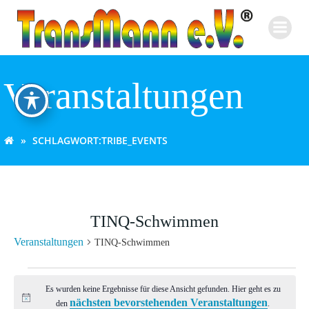
Zum
Inhalt
springen
Veranstaltungen
SCHLAGWORT:
TRIBE_EVENTS
TINQ-Schwimmen
Veranstaltungen
TINQ-Schwimmen
Veranstaltungen
Es wurden keine Ergebnisse für diese Ansicht gefunden. Hier geht es zu
nächsten bevorstehenden Veranstaltungen
Hinweis
den
.