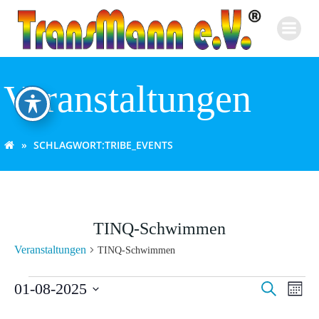
Zum
Inhalt
springen
Veranstaltungen
SCHLAGWORT:
TRIBE_EVENTS
TINQ-Schwimmen
Veranstaltungen
TINQ-Schwimmen
Veranstaltungen
V
V
01-08-2025
Suche
Monat
Datum