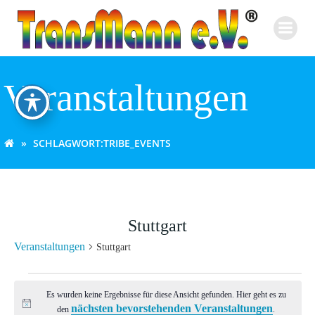
Zum
Inhalt
springen
Veranstaltungen
SCHLAGWORT:
TRIBE_EVENTS
Stuttgart
Veranstaltungen
Stuttgart
Veranstaltungen
Es wurden keine Ergebnisse für diese Ansicht gefunden. Hier geht es zu
nächsten bevorstehenden Veranstaltungen
Hinweis
den
.