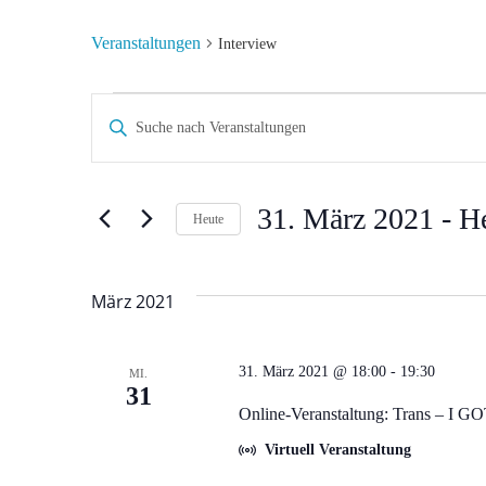
Veranstaltungen
Interview
Veranstaltungen
V
Bitte
Schlüsselwort
e
eingeben.
r
Suche
31. März 2021
 - 
H
Heute
nach
Datum
a
Veranstaltungen
wählen.
Schlüsselwort.
März 2021
n
s
31. März 2021 @ 18:00
-
19:30
MI.
31
t
Online-Veranstaltung: Trans – I G
Virtuell Veranstaltung
a