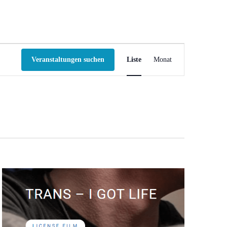
V
Veranstaltungen suchen
Liste
Monat
e
r
a
n
s
t
a
l