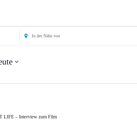
Standort
eingeben.
Suche
nach
eute
Veranstaltungen.
OT LIFE – Interview zum Film