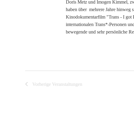
Doris Metz und Imogen Kimmel, zw
l
haben über mehrere Jahre hinweg si
Kinodokumentarfilm "Trans - I got L
t
internationalen Trans*-Personen un
bewegende und sehr persönliche Rei
u
n
g
e
Vorherige
Veranstaltungen
n
S
u