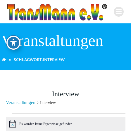
Zum
Inhalt
springen
Veranstaltungen
SCHLAGWORT:
INTERVIEW
Interview
Veranstaltungen
Interview
Veranstaltungen
Es wurden keine Ergebnisse gefunden.
Hinweis