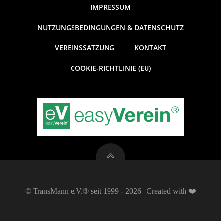
t
n
IMPRESSUM
g
u
NUTZUNGSBEDINGUNGEN & DATENSCHUTZ
A
VEREINSSATZUNG
KONTAKT
n
n
COOKIE-RICHTLINIE (EU)
g
s
e
i
c
n
h
S
t
u
e
© TransMann e.V.® seit 1999 - 2026 | Created with ❤️
c
n
-