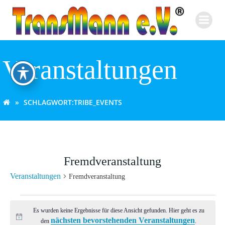
Zum
Inhalt
springen
Veranstaltungen
SCHLAGWORT:
TRIBE_EVENTS
Fremdveranstaltung
Veranstaltungen
Fremdveranstaltung
Veranstaltungen
Es wurden keine Ergebnisse für diese Ansicht gefunden. Hier geht es zu
nächsten bevorstehenden Veranstaltungen
Hinweis
den
.