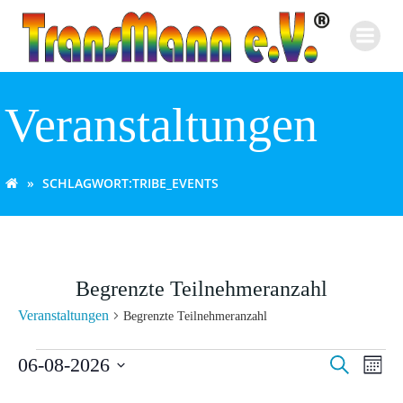
Zum
Inhalt
springen
Veranstaltungen
SCHLAGWORT:
TRIBE_EVENTS
Begrenzte Teilnehmeranzahl
Veranstaltungen
Begrenzte Teilnehmeranzahl
Veranstaltungen
V
V
06-08-2026
Suche
Monat
Datum