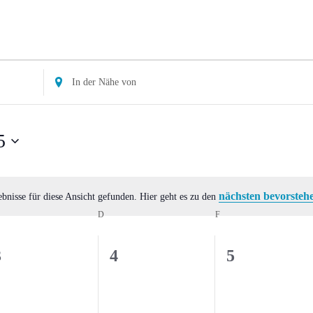
Standort
eingeben.
Suche
nach
5
Veranstaltungen.
nächsten bevorsteh
bnisse für diese Ansicht gefunden. Hier geht es zu den
Hinweis
ITTWOCH
D
DONNERSTAG
F
FREITAG
0
0
0
3
4
5
eranstaltungen,
Veranstaltungen,
Veranstaltu