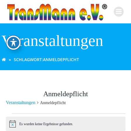
Zum
Inhalt
springen
Veranstaltungen
SCHLAGWORT:
ANMELDEPFLICHT
Anmeldepflicht
Veranstaltungen
Anmeldepflicht
Veranstaltungen
Es wurden keine Ergebnisse gefunden.
Hinweis