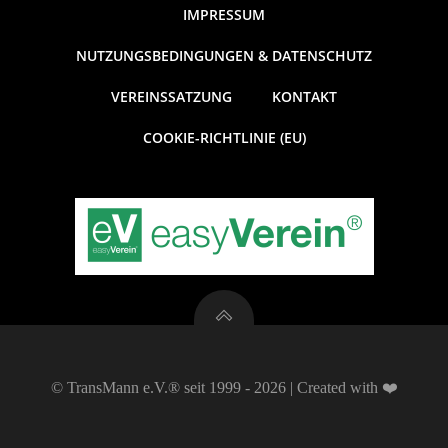
t
n
IMPRESSUM
g
u
NUTZUNGSBEDINGUNGEN & DATENSCHUTZ
A
VEREINSSATZUNG
KONTAKT
n
n
COOKIE-RICHTLINIE (EU)
g
s
e
i
c
n
h
S
t
u
e
© TransMann e.V.® seit 1999 - 2026 | Created with ❤️
c
n
-