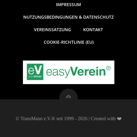
V
g
s
IMPRESSUM
n
e
e
i
NUTZUNGSBEDINGUNGEN & DATENSCHUTZ
c
r
n
VEREINSSATZUNG
KONTAKT
h
a
S
COOKIE-RICHTLINIE (EU)
t
n
u
e
s
c
n
-
t
h
N
a
e
a
l
u
© TransMann e.V.® seit 1999 - 2026 | Created with ❤️
v
t
n
i