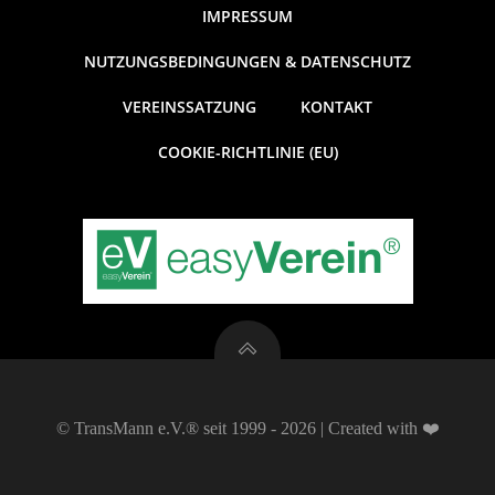
V
g
s
IMPRESSUM
e
e
i
NUTZUNGSBEDINGUNGEN & DATENSCHUTZ
c
r
n
VEREINSSATZUNG
KONTAKT
h
a
S
COOKIE-RICHTLINIE (EU)
t
n
u
e
s
c
n
-
t
h
N
a
e
a
l
u
© TransMann e.V.® seit 1999 - 2026 | Created with ❤️
v
t
n
i