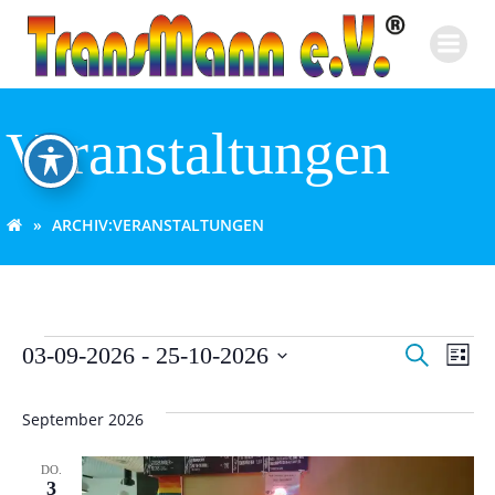
Zum
Inhalt
springen
Veranstaltungen
ARCHIV:
VERANSTALTUNGEN
V
V
Veranstaltungen
03-09-2026
 - 
25-10-2026
Suche
Liste
Datum
e
e
wählen.
September 2026
r
r
DO.
a
3