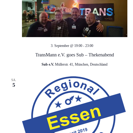
a
n
n
s
t
s
a
t
TransMann
3. September @ 19:00
-
23:00
e.V.
l
TransMann e.V. goes Sub – Thekenabend
a
goes
t
Sub e.V.
Müllerstr. 41, München, Deutschland
Sub
l
–
u
SA.
Thekenabend
5
t
n
g
u
A
n
n