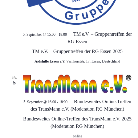
g
s
e
i
c
n
TM e.V. – Gruppentreffen der
5. September @ 15:00
-
18:00
h
S
RG Essen
t
TM e.V. – Gruppentreffen der RG Essen 2025
u
e
Aidshilfe Essen e.V.
Varnhorststr. 17, Essen, Deutschland
c
n
SA.
5
-
h
N
e
Bundesweites Online-Treffen
5. September @ 16:00
-
18:00
a
des TransMann e.V. (Moderation RG München)
u
Bundesweites Online-Treffen des TransMann e.V. 2025
v
(Moderation RG München)
n
i
online