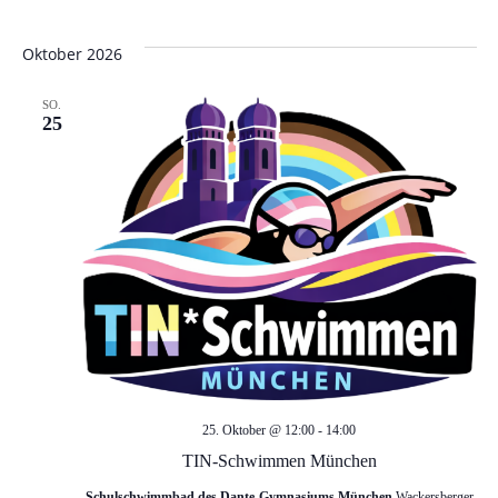
n
Oktober 2026
,
SO.
N
25
a
v
i
g
a
25. Oktober @ 12:00
-
14:00
t
TIN-Schwimmen München
Schulschwimmbad des Dante-Gymnasiums München
Wackersberger