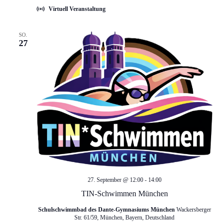
Virtuell Veranstaltung
d
g
a
A
SO.
27
t
n
i
s
o
i
n
c
h
t
27. September @ 12:00
-
14:00
TIN-Schwimmen München
e
Schulschwimmbad des Dante-Gymnasiums München
Wackersberger
Str. 61/59, München, Bayern, Deutschland