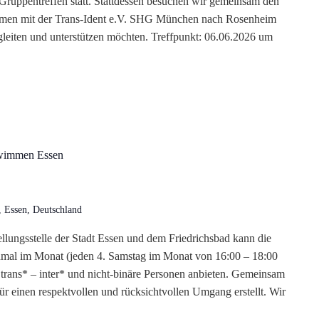
-Gruppentreffen statt. Stattdessen besuchen wir gemeinsam den
men mit der Trans-Ident e.V. SHG München nach Rosenheim
egleiten und unterstützen möchten. Treffpunkt: 06.06.2026 um
wimmen Essen
, Essen, Deutschland
ellungsstelle der Stadt Essen und dem Friedrichsbad kann die
nmal im Monat (jeden 4. Samstag im Monat von 16:00 – 18:00
rans* – inter* und nicht-binäre Personen anbieten. Gemeinsam
r einen respektvollen und rücksichtvollen Umgang erstellt. Wir