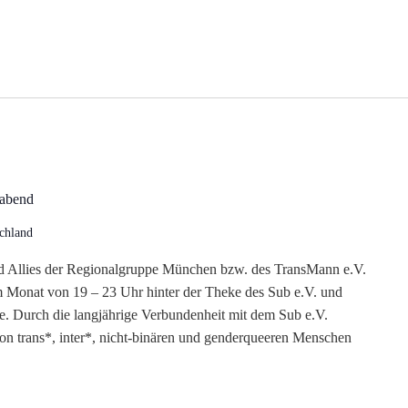
nabend
chland
nd Allies der Regionalgruppe München bzw. des TransMann e.V.
nd
m Monat von 19 – 23 Uhr hinter der Theke des Sub e.V. und
te. Durch die langjährige Verbundenheit mit dem Sub e.V.
von trans*, inter*, nicht-binären und genderqueeren Menschen