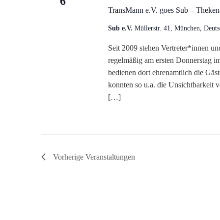
6
e.V.
TransMann e.V. goes Sub – Theke
i
goes
Sub
Sub e.V.
Müllerstr. 41, München, Deuts
g
–
Seit 2009 stehen Vertreter*innen u
Thekena
a
regelmäßig am ersten Donnerstag i
bedienen dort ehrenamtlich die Gäs
t
konnten so u.a. die Unsichtbarkeit 
[…]
i
o
n
Vorherige
Veranstaltungen