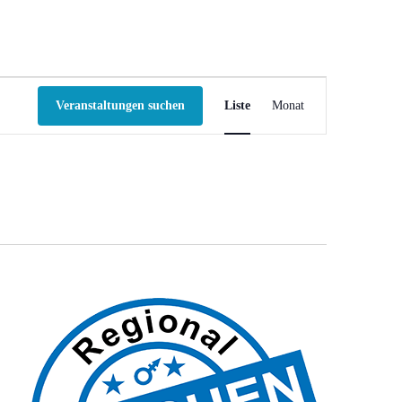
V
Veranstaltungen suchen
Liste
Monat
e
r
a
n
s
t
a
l