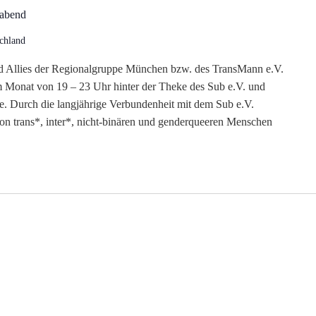
nabend
chland
nd Allies der Regionalgruppe München bzw. des TransMann e.V.
bend
m Monat von 19 – 23 Uhr hinter der Theke des Sub e.V. und
te. Durch die langjährige Verbundenheit mit dem Sub e.V.
von trans*, inter*, nicht-binären und genderqueeren Menschen