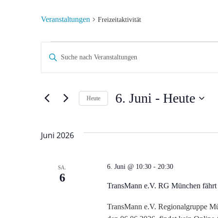
Veranstaltungen
Freizeitaktivität
Veranstaltungen
V
Bitte
Schlüsselwort
e
eingeben.
r
Suche
6. Juni
 - 
Heute
Heute
nach
Datum
a
Veranstaltungen
wählen.
Schlüsselwort.
Juni 2026
n
s
6. Juni @ 10:30
-
20:30
SA.
6
t
TransMann e.V. RG München fährt
TransMann e.V. Regionalgruppe Mü
a