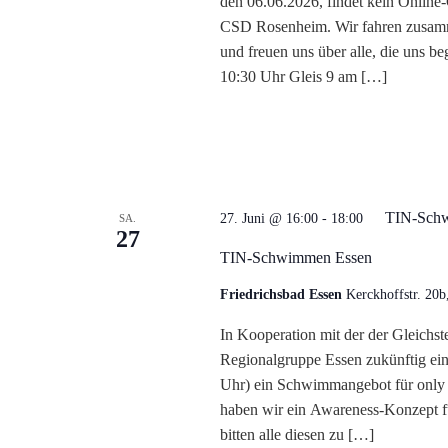
den 06.06.2026, findet kein Online
l
CSD Rosenheim. Wir fahren zusam
und freuen uns über alle, die uns b
t
10:30 Uhr Gleis 9 am […]
u
n
TIN-Sch
g
27. Juni @ 16:00
-
18:00
SA.
27
TIN-Schwimmen Essen
e
Friedrichsbad Essen
Kerckhoffstr. 20b
n
In Kooperation mit der der Gleichst
Regionalgruppe Essen zukünftig ei
S
Uhr) ein Schwimmangebot für only t
haben wir ein Awareness-Konzept fü
u
bitten alle diesen zu […]