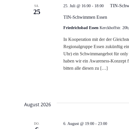
i
TIN-Schw
25. Juli @ 16:00
-
18:00
SA.
25
c
TIN-Schwimmen Essen
h
Friedrichsbad Essen
Kerckhoffstr. 20b
In Kooperation mit der der Gleichst
t
Regionalgruppe Essen zukünftig ei
e
Uhr) ein Schwimmangebot für only t
haben wir ein Awareness-Konzept fü
n
bitten alle diesen zu […]
,
N
August 2026
a
v
TransMa
6. August @ 19:00
-
23:00
DO.