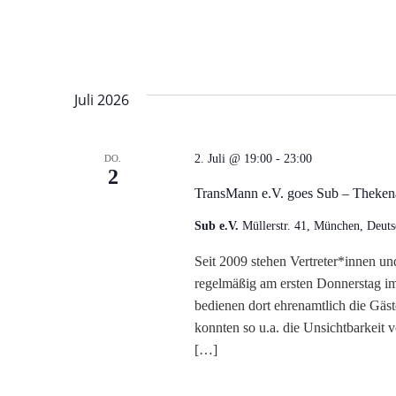
c
h
e
Juli 2026
u
TransMann
2. Juli @ 19:00
-
23:00
DO.
2
e.V.
n
TransMann e.V. goes Sub – Theke
goes
Sub
d
Sub e.V.
Müllerstr. 41, München, Deuts
–
Seit 2009 stehen Vertreter*innen u
Thekenabe
A
regelmäßig am ersten Donnerstag i
bedienen dort ehrenamtlich die Gäs
n
konnten so u.a. die Unsichtbarkeit 
s
[…]