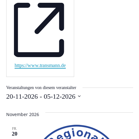
Webseite
https://www.transmann.de
Veranstaltungen von diesem veranstalter
20-11-2026
 - 
05-12-2026
Datum
wählen.
November 2026
FR.
20