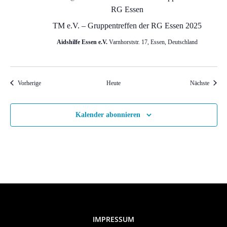
RG Essen
TM e.V. – Gruppentreffen der RG Essen 2025
Aidshilfe Essen e.V.
Varnhorststr. 17, Essen, Deutschland
Veranstaltungen
Veranst
Vorherige
Heute
Nächste
Kalender abonnieren
IMPRESSUM