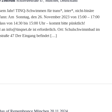
le-Zentrum
Schlierseestraße 47, München, Deutschland
iesem Jahr! TINQ-Schwimmen für trans*, inter*, nicht-binäre
Wann: Am Sonntag, den 26. November 2023 von 15:00 – 17:00
Einlass von 14:30 bis 15:00 Uhr – kommt bitte pünktlich!
an info@tinqnet.de ist erforderlich. Ort: Schulschwimmbad im
straße 47 Der Eingang befindet […]
Day of Remembrance München 20.11.2024