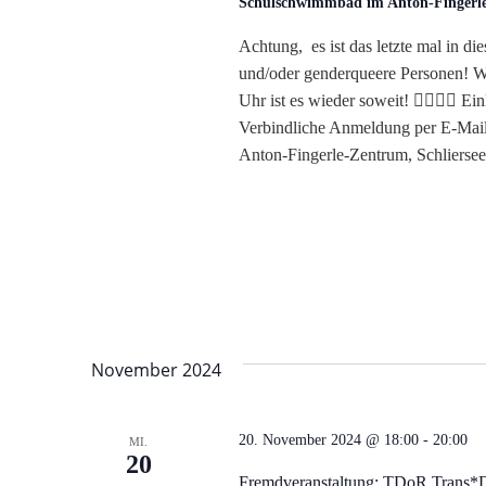
Schulschwimmbad im Anton-Finger
Achtung, es ist das letzte mal in d
und/oder genderqueere Personen! 
Uhr ist es wieder soweit! 🏊‍♀️🏊‍♂️ 
Verbindliche Anmeldung per E-Mail 
Anton-Fingerle-Zentrum, Schliersee
November 2024
20. November 2024 @ 18:00
-
20:00
MI.
20
Fremdveranstaltung: TDoR Trans*