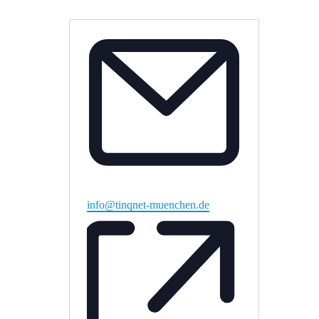
Email
info@tinqnet-muenchen.de