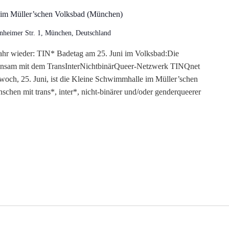
 im Müller’schen Volksbad (München)
nheimer Str. 1, München, Deutschland
 Jahr wieder: TIN* Badetag am 25. Juni im Volksbad:Die
insam mit dem TransInterNichtbinärQueer-Netzwerk TINQnet
och, 25. Juni, ist die Kleine Schwimmhalle im Müller’schen
chen mit trans*, inter*, nicht-binärer und/oder gender­queerer