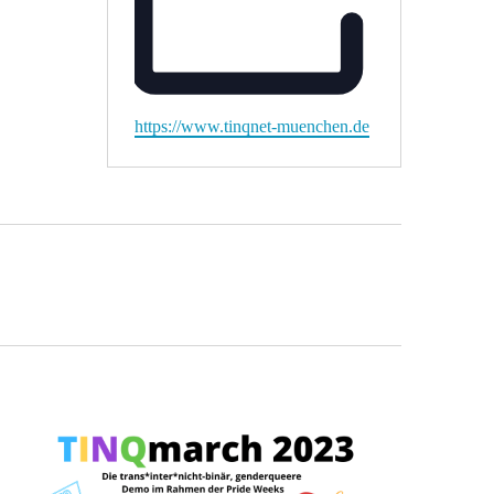
Webseite
https://www.tinqnet-muenchen.de