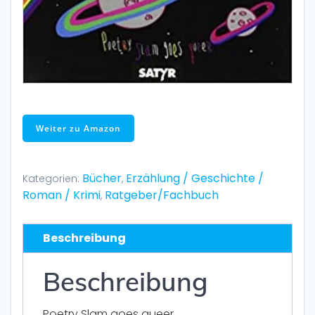
Weiter zu Amazon
Bücher
Erzählung / Geschichte /
Kategorien:
,
Roman / Krimi
Ratgeber/Fachbuch
,
Beschreibung
Beschreibung
Poetry Slam goes queer