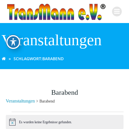
Zum
Inhalt
springen
Veranstaltungen
SCHLAGWORT:
BARABEND
Barabend
Veranstaltungen
Barabend
Veranstaltungen
Es wurden keine Ergebnisse gefunden.
Hinweis