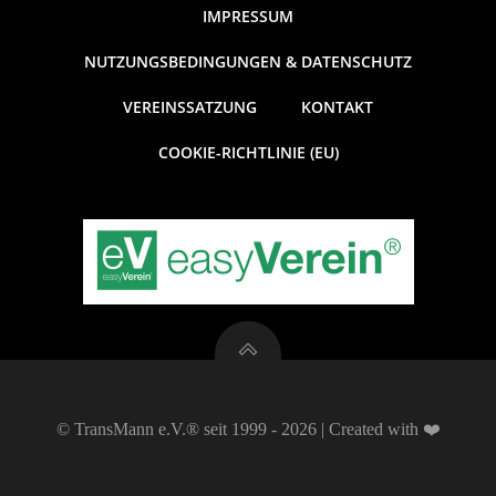
t
n
IMPRESSUM
g
u
NUTZUNGSBEDINGUNGEN & DATENSCHUTZ
A
VEREINSSATZUNG
KONTAKT
n
n
COOKIE-RICHTLINIE (EU)
g
s
e
i
c
n
h
S
t
u
e
© TransMann e.V.® seit 1999 - 2026 | Created with ❤️
c
n
-