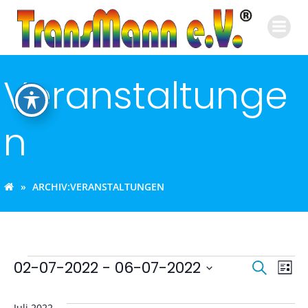
Zum
Inhalt
springen
Veranstaltunge
n
ARCHIV:
VERANSTALTUNGEN
Veranstaltunge
V
V
02-07-2022
 - 
06-07-2022
Suche
Liste
Datum
e
e
wählen.
Juli 2022