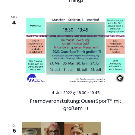
Things
e
MO.
4
n
,
N
a
v
4. Juli 2022 @ 18:30
-
19:45
i
Fremdveranstaltung: QueerSporT* mit
großem T!
g
a
DI.
5