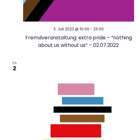
A
n
n
g
s
2. Juli 2022 @ 10:00
-
23:00
e
i
Fremdveranstaltung: extra pride – “nothing
about us without us” – 02.07.2022
c
n
h
SA.
S
2
t
u
e
c
n
-
h
N
e
a