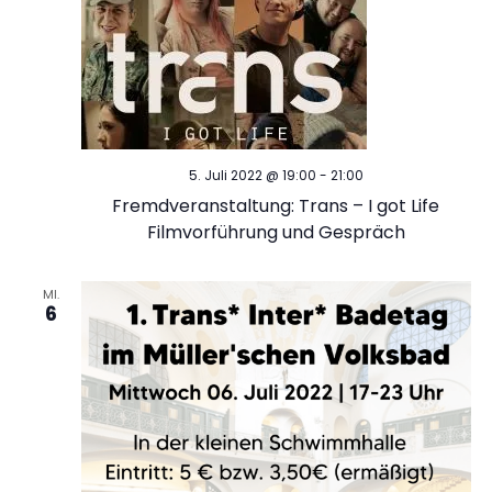
t
i
o
n
5. Juli 2022 @ 19:00
-
21:00
Fremdveranstaltung: Trans – I got Life
Filmvorführung und Gespräch
MI.
6