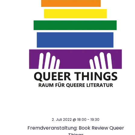
u
v
n
i
d
g
a
A
t
n
i
s
o
i
n
c
h
2. Juli 2022 @ 18:00
-
19:30
Fremdveranstaltung: Book Review Queer
t