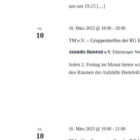
uns um 19.15 […]
u
n
10. März 2023 @ 18:00
-
20:00
FR.
10
d
TM e.V. – Gruppentreffen der RG B
A
Aidshilfe Bielefeld e.V.
Ehlentruper We
Jeden 2. Freitag im Monat bieten wi
n
den Räumen der Aidshilfe Bielefeld 
s
i
c
h
10. März 2023 @ 19:00
-
21:00
FR.
10