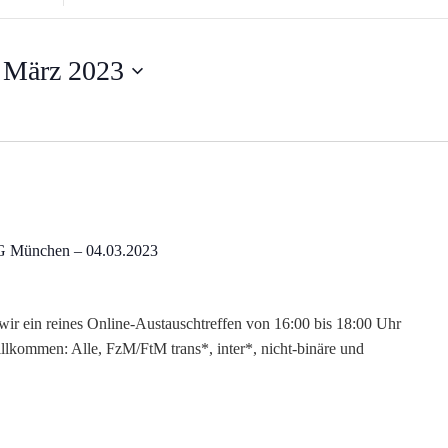
eingeben.
Suche
nach
 März 2023
Veranstaltungen.
RG München – 04.03.2023
wir ein reines Online-Austauschtreffen von 16:00 bis 18:00 Uhr
llkommen: Alle, FzM/FtM trans*, inter*, nicht-binäre und