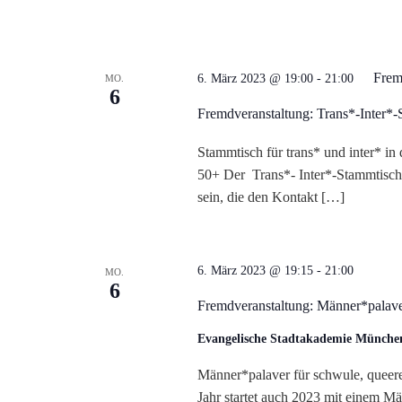
u
n
Frem
g
6. März 2023 @ 19:00
-
21:00
MO.
6
Fremdveranstaltung: Trans*-Inter*
e
Stammtisch für trans* und inter* i
n
50+ Der Trans*- Inter*-Stammtisch
sein, die den Kontakt […]
S
u
6. März 2023 @ 19:15
-
21:00
MO.
6
c
Fremdveranstaltung: Männer*palave
h
Evangelische Stadtakademie Münch
Männer*palaver für schwule, quee
e
Jahr startet auch 2023 mit einem Mä