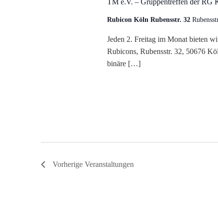
TM e.V. – Gruppentreffen der RG 
t
Rubicon Köln Rubensstr. 32
Rubensst
e
Jeden 2. Freitag im Monat bieten w
n
Rubicons, Rubensstr. 32, 50676 Köln
binäre […]
,
N
a
v
Vorherige
Veranstaltungen
i
g