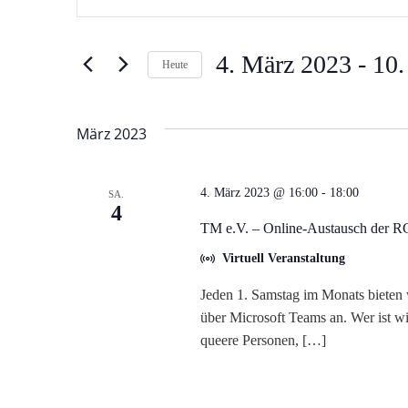
Schlüsselwort
e
eingeben.
r
Suche
4. März 2023
 - 
10.
Heute
nach
Datum
a
Veranstaltungen
wählen.
Schlüsselwort.
März 2023
n
s
4. März 2023 @ 16:00
-
18:00
SA.
4
t
TM e.V. – Online-Austausch der 
Virtuell Veranstaltung
a
Jeden 1. Samstag im Monats bieten 
l
über Microsoft Teams an. Wer ist wi
queere Personen, […]
t