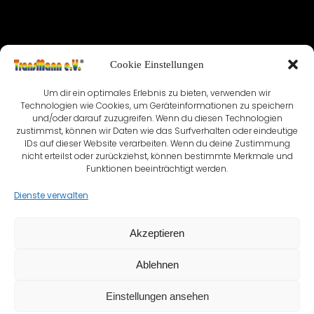
IMPRESSUM
Cookie Einstellungen
NUTZUNGSBEDINGUNGEN & DATENSCHUTZ
Um dir ein optimales Erlebnis zu bieten, verwenden wir
Technologien wie Cookies, um Geräteinformationen zu speichern
VEREINSSATZUNG
KONTAKT
und/oder darauf zuzugreifen. Wenn du diesen Technologien
zustimmst, können wir Daten wie das Surfverhalten oder eindeutige
COOKIE-RICHTLINIE (EU)
IDs auf dieser Website verarbeiten. Wenn du deine Zustimmung
nicht erteilst oder zurückziehst, können bestimmte Merkmale und
Funktionen beeinträchtigt werden.
Dienste verwalten
Akzeptieren
Ablehnen
Einstellungen ansehen
© TransMann e.V.® seit 1999 - 2026 | Created with ❤️