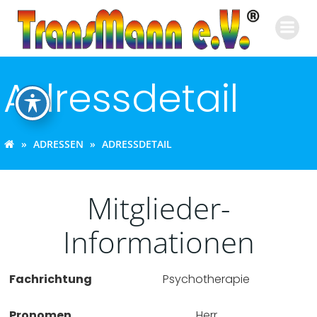
Zum
Inhalt
springen
Adressdetail
ADRESSEN
ADRESSDETAIL
Mitglieder-
Informationen
Fachrichtung
Psychotherapie
Pronomen
Herr