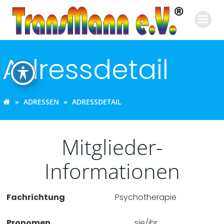
Zum
Inhalt
springen
Adressdetail
ADRESSEN
ADRESSDETAIL
Mitglieder-
Informationen
Fachrichtung
Psychotherapie
Pronomen
sie/ihr