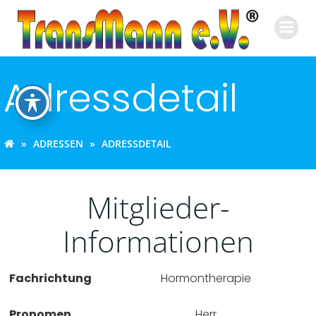
Zum
Inhalt
springen
Adressdetail
ADRESSEN
ADRESSDETAIL
Mitglieder-
Informationen
Fachrichtung
Hormontherapie
Pronomen
Herr