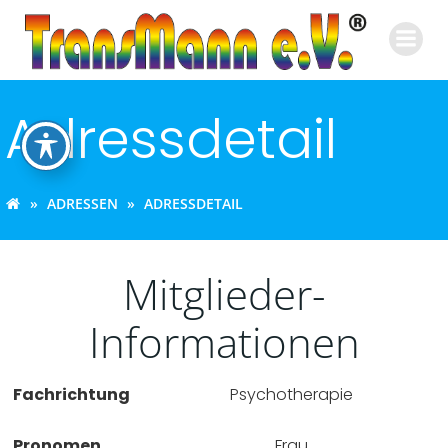
Zum
Inhalt
springen
Adressdetail
ADRESSEN
ADRESSDETAIL
Mitglieder-
Informationen
Fachrichtung
Psychotherapie
Pronomen
Frau