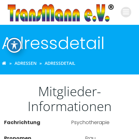
Zum
Inhalt
springen
Adressdetail
ADRESSEN
ADRESSDETAIL
Mitglieder-
Informationen
Fachrichtung
Psychotherapie
Pronomen
Frau