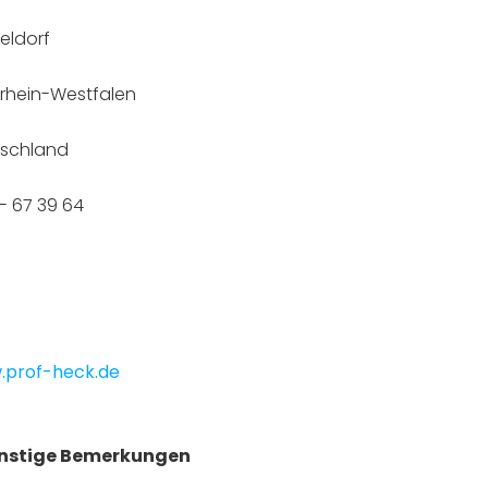
eldorf
rhein-Westfalen
schland
 - 67 39 64
prof-heck.de
nstige Bemerkungen