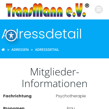
Zum
Inhalt
springen
Adressdetail
ADRESSEN
ADRESSDETAIL
Mitglieder-
Informationen
Fachrichtung
Psychotherapie
Pronomen
Frau