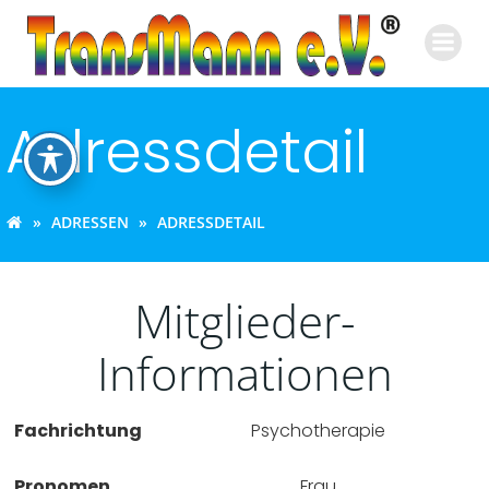
Zum
Inhalt
springen
Adressdetail
ADRESSEN
ADRESSDETAIL
Mitglieder-
Informationen
Fachrichtung
Psychotherapie
Pronomen
Frau