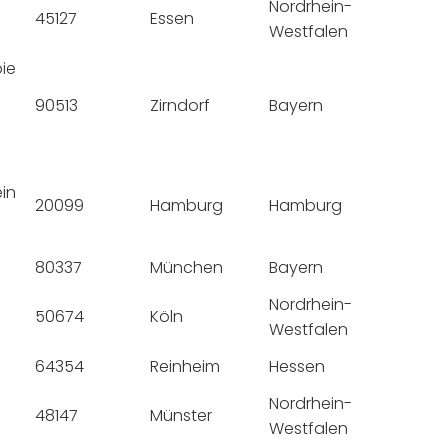
Nordrhein-
45127
Essen
Westfalen
pie
90513
Zirndorf
Bayern
in
20099
Hamburg
Hamburg
80337
München
Bayern
Nordrhein-
50674
Köln
Westfalen
64354
Reinheim
Hessen
Nordrhein-
48147
Münster
Westfalen