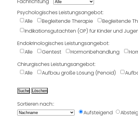
Fachrichtung
Psychologisches Leistungsangebot:
Psychologisches
Alle
Begleitende Therapie
Begleitende Th
Leistungsangebot:
Indikationsgutachten (OP) für Kinder und Juge
Endokrinologisches Leistungsangebot:
Endokrinologisches
Alle
Gentest
Hormonbehandlung
Hor
Leistungsangebot:
Chirurgisches Leistungsangebot:
Chirurgisches
Alle
Aufbau große Lösung (Penoid)
Aufba
Leistungsangebot:
Sortieren nach::
Aufsteigend
Abstei