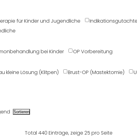
erapie für Kinder und Jugendliche
Indikationsgutacht
ndliche
monbehandlung bei Kinder
OP Vorbereitung
u kleine Lösung (Klitpen)
Brust-OP (Mastektomie)
U
gend
Total 440 Einträge, zeige 25 pro Seite