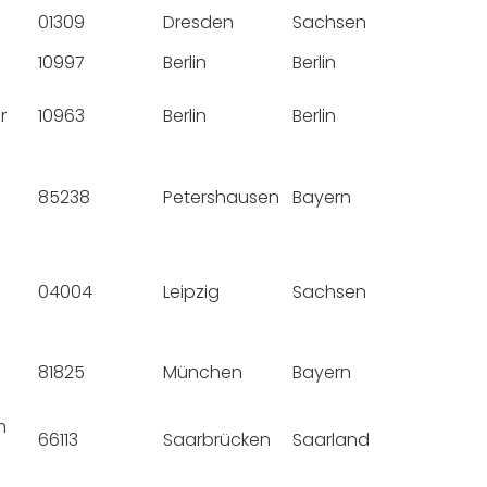
01309
Dresden
Sachsen
10997
Berlin
Berlin
r
10963
Berlin
Berlin
85238
Petershausen
Bayern
04004
Leipzig
Sachsen
81825
München
Bayern
m
66113
Saarbrücken
Saarland