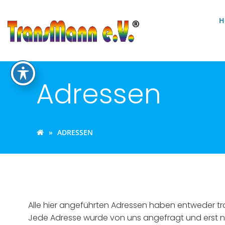
Zum
Inhalt
H
springen
Adressen
ADRESSEN
Alle hier angeführten Adressen haben entweder tra
Jede Adresse wurde von uns angefragt und erst nac