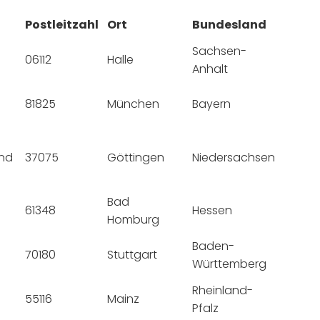
Postleitzahl
Ort
Bundesland
Sachsen-
06112
Halle
Anhalt
81825
München
Bayern
und
37075
Göttingen
Niedersachsen
Bad
61348
Hessen
Homburg
Baden-
70180
Stuttgart
Württemberg
Rheinland-
55116
Mainz
Pfalz