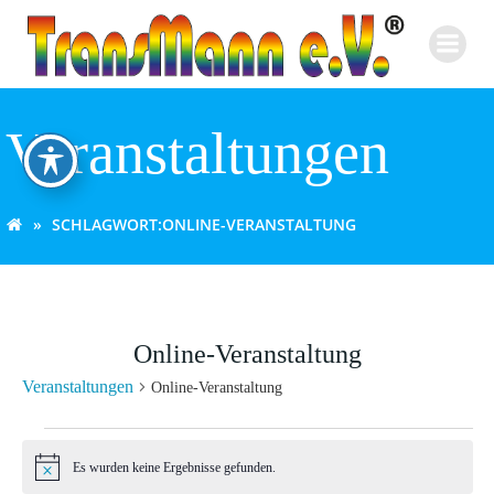
Zum
Inhalt
springen
Veranstaltungen
SCHLAGWORT:
ONLINE-VERANSTALTUNG
Online-Veranstaltung
Veranstaltungen
Online-Veranstaltung
Veranstaltungen
Es wurden keine Ergebnisse gefunden.
Hinweis