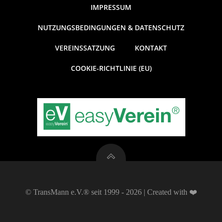
t
n
IMPRESSUM
g
u
NUTZUNGSBEDINGUNGEN & DATENSCHUTZ
A
VEREINSSATZUNG
KONTAKT
n
n
COOKIE-RICHTLINIE (EU)
g
s
e
i
c
n
h
S
t
u
e
© TransMann e.V.® seit 1999 - 2026 | Created with ❤️
c
n
-